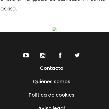
asilisa.
Contacto
Quiénes somos
Política de cookies
Aviso legal