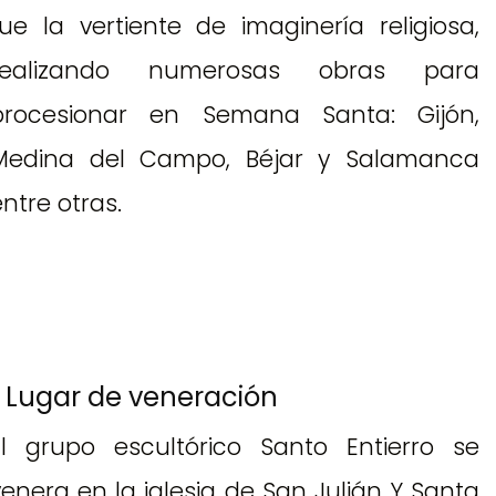
fue la vertiente de imaginería religiosa,
realizando numerosas obras para
procesionar en Semana Santa: Gijón,
Medina del Campo, Béjar y Salamanca
ntre otras.
Lugar de veneración
El grupo escultórico Santo Entierro se
venera en la iglesia de San Julián Y Santa