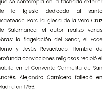
que se contempla en la fachada exterior
de la Iglesia dedicada al santo
asaeteado. Para la iglesia de la Vera Cruz
de Salamanca, el autor realizó varias
obras: la flagelación del Señor, el Ecce
Homo y Jesús Resucitado. Hombre de
profunda convicciones religiosas recibió el
hábito en el Convento Carmelita de San
Andrés. Alejandro Carnicero falleció en
Madrid en 1756.