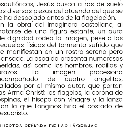
escultóricas, Jesús busca a ras de suelo
las diversas piezas del atuendo del que se
le ha despojado antes de la flagelación.
En la obra del imaginero castellano, al
tratarse de una figura estante, un aura
de dignidad rodea la imagen, pese a las
secuelas físicas del tormento sufrido que
se manifiestan en un rostro sereno pero
cansado. La espalda presenta numerosas
heridas, así como los hombros, rodillas y
brazos. La imagen procesiona
acompañado de cuatro angelitos,
tallados por el mismo autor, que portan
las Arma Christi: los flagelos, la corona de
espinas, el hisopo con vinagre y la lanza
con la que Longinos hirió el costado de
esucristo.
NUESTRA SEÑORA DE LAS LÁGRIMAS