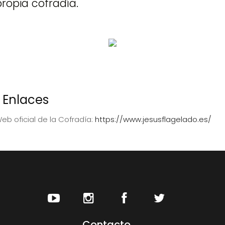
propia cofradía.
Enlaces
eb oficial de la Cofradía:
https://www.jesusflagelado.es/
Contacto