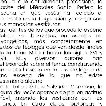
con la que actualmente procesiona la
noche del Miércoles Santo. Refleja la
escena en que Jesús ha recibido el
tormento de la flagelación y recoge con
sus manos las vestiduras.
Las fuentes de las que procede la escena
deben ser buscadas en escritos no
evangélicos, más concretamente en
textos de teólogos que van desde finales
de la Edad Media hasta los siglos XVI y
XVII. Muy diversos autores han
reflexionado sobre el tema, construyendo
un relato basado en la posible lógica de
una escena de la que no existe
testimonio alguno.
En la talla de Luis Salvador Carmona, la
figura de Jesús aparece de pie, en actitud
móvil, asiendo las vestiduras con las
manos. En otras obras, pictóricas y