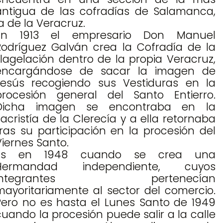
antigua de las cofradías de Salamanca,
la de la Veracruz.
En 1913 el empresario Don Manuel
Rodríguez Galván crea la Cofradía de la
Flagelación dentro de la propia Veracruz,
encargándose de sacar la imagen de
Jesús recogiendo sus Vestiduras en la
procesión general del Santo Entierro.
Dicha imagen se encontraba en la
sacristía de la Clerecía y a ella retornaba
tras su participación en la procesión del
Viernes Santo.
Es en 1948 cuando se crea una
Hermandad independiente, cuyos
integrantes pertenecían
mayoritariamente al sector del comercio.
Pero no es hasta el Lunes Santo de 1949
cuando la procesión puede salir a la calle