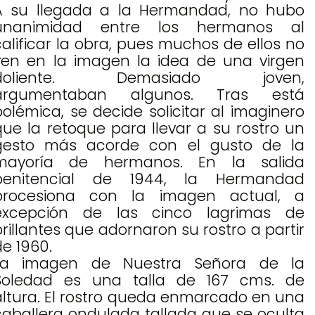
A su llegada a la Hermandad, no hubo
unanimidad entre los hermanos al
calificar la obra, pues muchos de ellos no
ven en la imagen la idea de una virgen
doliente. Demasiado joven,
argumentaban algunos. Tras está
polémica, se decide solicitar al imaginero
que la retoque para llevar a su rostro un
gesto más acorde con el gusto de la
mayoría de hermanos. En la salida
penitencial de 1944, la Hermandad
procesiona con la imagen actual, a
excepción de las cinco lagrimas de
brillantes que adornaron su rostro a partir
de 1960.
La imagen de Nuestra Señora de la
Soledad es una talla de 167 cms. de
altura. El rostro queda enmarcado en una
caballera ondulada tallada que se oculta