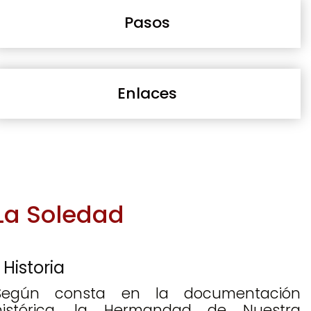
Pasos
Enlaces
La Soledad
Historia
Según consta en la documentación
histórica, la Hermandad de Nuestra