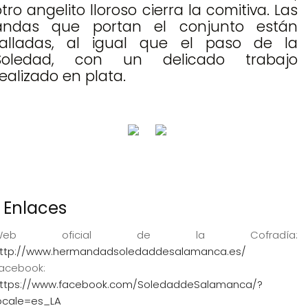
tro angelito lloroso cierra la comitiva. Las
andas que portan el conjunto están
talladas, al igual que el paso de la
Soledad, con un delicado trabajo
realizado en plata.
Enlaces
Web oficial de la Cofradía:
ttp://www.hermandadsoledaddesalamanca.es/
acebook:
ttps://www.facebook.com/SoledaddeSalamanca/?
ocale=es_LA