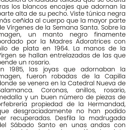
tras los blancos encajes que adornan la
parte alta de su pecho. Viste túnica negra
más ceñida al cuerpo que la mayor parte
de Vírgenes de la Semana Santa. Sobre la
imagen, un manto negro finamente
bordado por la Madres Adoratrices con
hilo de plata en 1964. La manos de la
Virgen se hallan entrelazadas de las que
pende un rosario.
En 1985, las joyas que adornaban la
imagen, fueron robadas de la Capilla
donde se venera en la Catedral Nueva de
Salamanca. Coronas, anillos, rosario,
medalla y un buen número de piezas de
orfebrería propiedad de la Hermandad,
que desgraciadamente no han podido
ser recuperadas. Desfila la madrugada
del Sábado Santo en unas andas con